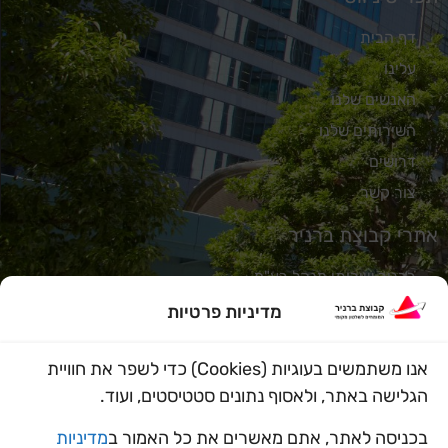
דף הבית
עלינו
האנשים שלנו
השירותים שלנו
דרושים
צור קשר
אתרי קבוצת ברניר
ברניר שירותי מנהל בע"מ
אורבניקס
מדיניות פרטיות
נתיב
אנו משתמשים בעוגיות (Cookies) כדי לשפר את חוויית
מידד הלוי
הגלישה באתר, ולאסוף נתונים סטטיסטים, ועוד.
מוניטק
משו"ב
בכניסה לאתר, אתם מאשרים את כל האמור ב
מדיניות