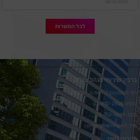
28/05/2023
לכל המשרות
ברניר שירותי מנהל בע"מ
רח' ז'בוטינסקי 1, רמת גן, 5252001
טלפון: 03-610-2828
פקס: 03-752-6249
מייל: center@barnir.co.il
תפריט ניווט