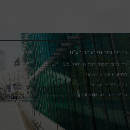
ברניר שירותי מנהל בע"מ
תפריט ניווט
רח' ז'בוטינסקי 1, רמת גן, 5252001
דף הבית
עלינו
טלפון: 03-610-2828
האנשים שלנו
פקס: 03-752-6249
השירותים שלנ
מייל: center@barnir.co.il
דרושים
צור קשר