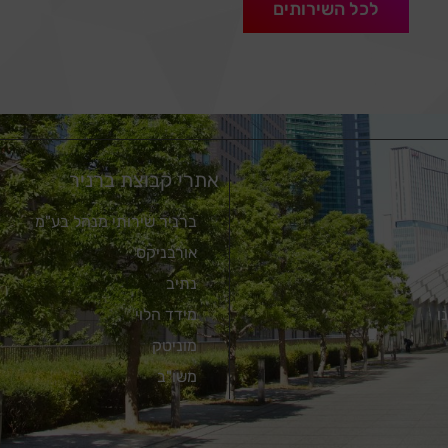
לכל השירותים
אתרי קבוצת ברניר
ברניר שירותי מנהל בע"מ
אורבניקס
נתיב
ו
מידד הלוי
מוניטק
משו"ב