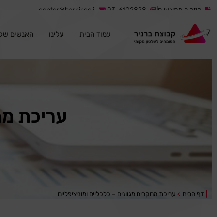
חוזרים מקצועיים
03-6102828
center@barnir.co.il
עמוד הבית
עלינו
האנשים שלנ
עריכת מחק
|
דף הבית
>
עריכת מחקרים מגוונים – כלכליים ומוניציפליים