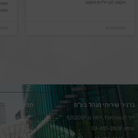
תקצוב לגני ילדים תקצוב
מפור
נשענ
2023
13/07/2023
ברניר שירותי מנהל בע"מ
תפריט ניווט
רח' ז'בוטינסקי 1, רמת גן, 5252001
דף הבית
עלינו
טלפון: 03-610-2828
האנשים שלנו