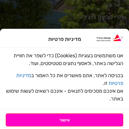
צור קשר
אתרי קבוצת ברניר
ברניר שירותי מנהל בע"מ
אורבניקס
מדיניות פרטיות
נתיב
אנו משתמשים בעוגיות (Cookies) כדי לשפר את חוויית
מידד הלוי
הגלישה באתר, ולאסוף נתונים סטטיסטים, ועוד.
מוניטק
משו"ב
בכניסה לאתר, אתם מאשרים את כל האמור ב
מדיניות
פרטיות
זו.
אם אינכם מסכימים לתנאים - אינכם רשאים לעשות שימוש
באתר.
בניית אתר
ProSites
כל הזכויות שמורות לברניר שירותי מנהל בע"מ ©
אישור
הצהרת נגישות
מדיניות פרטיות