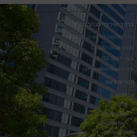
ברניר שירותי מנהל בע"מ
רח' ז'בוטינסקי 1, רמת גן, 5252001
טלפון: 03-610-2828
פקס: 03-752-6249
מייל: center@barnir.co.il
תפריט ניווט
דף הבית
עלינו
האנשים שלנו
השירותים שלנו
דרושים