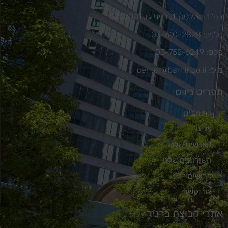
רח' ז'בוטינסקי 1, רמת גן, 5252001
טלפון: 03-610-2828
פקס: 03-752-6249
מייל: center@barnir.co.il
תפריט ניווט
דף הבית
עלינו
האנשים שלנו
השירותים שלנו
דרושים
צור קשר
אתרי קבוצת ברניר