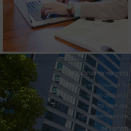
ברניר שירותי מנהל בע"מ
רח' ז'בוטינסקי 1, רמת גן, 5252001
טלפון: 03-610-2828
פקס: 03-752-6249
מייל: center@barnir.co.il
תפריט ניווט