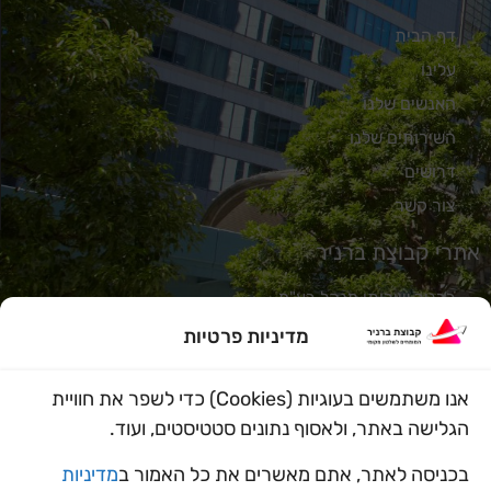
דף הבית
עלינו
האנשים שלנו
השירותים שלנו
דרושים
צור קשר
אתרי קבוצת ברניר
ברניר שירותי מנהל בע"מ
אורבניקס
מדיניות פרטיות
נתיב
אנו משתמשים בעוגיות (Cookies) כדי לשפר את חוויית
מידד הלוי
הגלישה באתר, ולאסוף נתונים סטטיסטים, ועוד.
מוניטק
משו"ב
בכניסה לאתר, אתם מאשרים את כל האמור ב
מדיניות