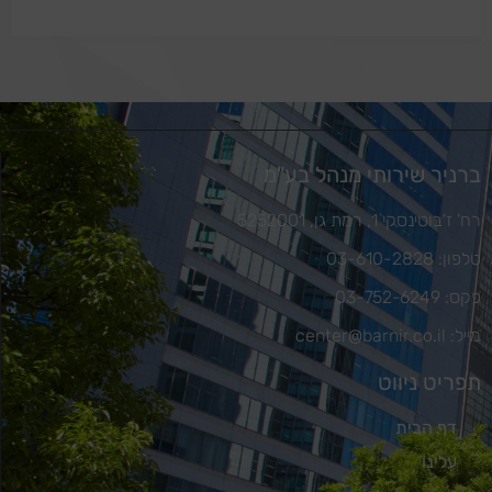
ברניר שירותי מנהל בע"מ
רח' ז'בוטינסקי 1, רמת גן, 5252001
טלפון: 03-610-2828
פקס: 03-752-6249
מייל: center@barnir.co.il
תפריט ניווט
דף הבית
עלינו