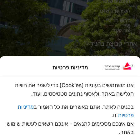
האנשים שלנו
השירותים שלנו
דרושים
צור קשר
אתרי קבוצת ברניר
ברניר שירותי מנהל בע"מ
אורבניקס
מדיניות פרטיות
נתיב
אנו משתמשים בעוגיות (Cookies) כדי לשפר את חוויית
מידד הלוי
הגלישה באתר, ולאסוף נתונים סטטיסטים, ועוד.
מוניטק
משו"ב
בכניסה לאתר, אתם מאשרים את כל האמור ב
מדיניות
פרטיות
זו.
אם אינכם מסכימים לתנאים - אינכם רשאים לעשות שימוש
באתר.
בניית אתר
ProSites